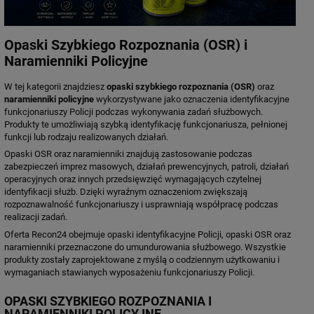
Opaski Szybkiego Rozpoznania (OSR) i
Naramienniki Policyjne
W tej kategorii znajdziesz
opaski szybkiego rozpoznania (OSR)
oraz
naramienniki policyjne
wykorzystywane jako oznaczenia identyfikacyjne
funkcjonariuszy Policji podczas wykonywania zadań służbowych.
Produkty te umożliwiają szybką identyfikację funkcjonariusza, pełnionej
funkcji lub rodzaju realizowanych działań.
Opaski OSR oraz naramienniki znajdują zastosowanie podczas
zabezpieczeń imprez masowych, działań prewencyjnych, patroli, działań
operacyjnych oraz innych przedsięwzięć wymagających czytelnej
identyfikacji służb. Dzięki wyraźnym oznaczeniom zwiększają
rozpoznawalność funkcjonariuszy i usprawniają współpracę podczas
realizacji zadań.
Oferta Recon24 obejmuje opaski identyfikacyjne Policji, opaski OSR oraz
naramienniki przeznaczone do umundurowania służbowego. Wszystkie
produkty zostały zaprojektowane z myślą o codziennym użytkowaniu i
wymaganiach stawianych wyposażeniu funkcjonariuszy Policji.
OPASKI SZYBKIEGO ROZPOZNANIA I
NARAMIENNIKI POLICYJNE