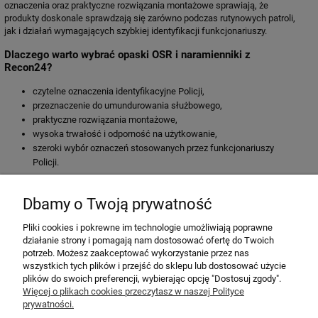
oznaczenia oraz praktyczne rozwiązania montażowe sprawiają, że
produkty doskonale sprawdzają się zarówno podczas rutynowych patroli,
jak i działań wymagających szybkiej identyfikacji funkcjonariuszy.
Dlaczego warto wybrać opaski OSR i naramienniki z
Recon24?
czytelne oznaczenia identyfikacyjne Policji,
przeznaczenie do umundurowania służbowego,
praktyczne rozwiązania montażowe,
wysoka trwałość i odporność na użytkowanie,
szeroki wybór oznaczeń stosowanych przez funkcjonariuszy
Policji.
Jeżeli szukasz profesjonalnych opasek identyfikacyjnych Policji, opasek
szybkiego rozpoznania OSR lub naramienników policyjnych, w tej
Dbamy o Twoją prywatność
kategorii znajdziesz produkty przeznaczone do codziennego
wykorzystania podczas realizacji zadań służbowych.
Pliki cookies i pokrewne im technologie umożliwiają poprawne
działanie strony i pomagają nam dostosować ofertę do Twoich
potrzeb. Możesz zaakceptować wykorzystanie przez nas
MOJE KONTO
wszystkich tych plików i przejść do sklepu lub dostosować użycie
plików do swoich preferencji, wybierając opcję "Dostosuj zgody".
POMOC
Więcej o plikach cookies przeczytasz w naszej Polityce
prywatności.