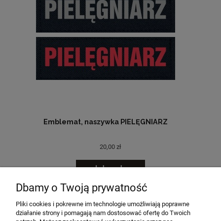
Emblemat, naszywka PIELĘGNIARZ
20,00 zł
do koszyka
Dbamy o Twoją prywatność
«
1
2
3
»
Pliki cookies i pokrewne im technologie umożliwiają poprawne
działanie strony i pomagają nam dostosować ofertę do Twoich