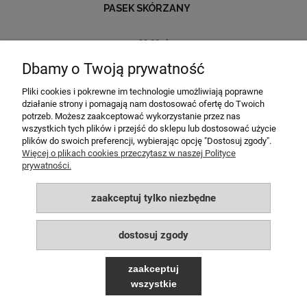
PASEK SKÓRZANY
39,00 zł
Dbamy o Twoją prywatność
do koszyka
Pliki cookies i pokrewne im technologie umożliwiają poprawne
działanie strony i pomagają nam dostosować ofertę do Twoich
potrzeb. Możesz zaakceptować wykorzystanie przez nas
MOJE KONTO
wszystkich tych plików i przejść do sklepu lub dostosować użycie
plików do swoich preferencji, wybierając opcję "Dostosuj zgody".
POMOC
Więcej o plikach cookies przeczytasz w naszej Polityce
prywatności.
PŁATNOŚCI I DOSTAWA
zaakceptuj tylko niezbędne
INFORMACJE
dostosuj zgody
O NAS
zaakceptuj
wszystkie