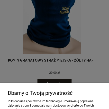
KOMIN GRANATOWY STRAŻ MIEJSKA - ŻÓŁTY HAFT
29,00 zł
do koszyka
Dbamy o Twoją prywatność
«
1
2
3
4
»
Pliki cookies i pokrewne im technologie umożliwiają poprawne
działanie strony i pomagają nam dostosować ofertę do Twoich