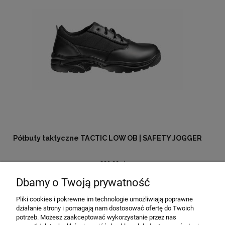
Półbuty taktyczne TACTIC LOW OB | SAFETY JOGGER
229,00 zł
Dbamy o Twoją prywatność
do koszyka
Pliki cookies i pokrewne im technologie umożliwiają poprawne
działanie strony i pomagają nam dostosować ofertę do Twoich
potrzeb. Możesz zaakceptować wykorzystanie przez nas
MOJE KONTO