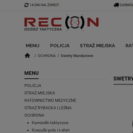
14-DNI NA ZWROT
DARMOW
MENU
POLICJA
STRAŻ MIEJSKA
RA
OCHRONA
Swetry Mundurowe
BLOG
MENU
SWETR
POLICJA
STRAŻ MIEJSKA
RATOWNICTWO MEDYCZNE
STRAŻ RYBACKA | LEŚNA
OCHRONA
Kamizelki taktyczne
Koszulki polo i t-shirt