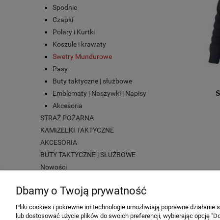
Spodnie
Czapki
Polary i Kurtki
Koszule i krawaty
Swetry Mundurowe
Pasy
Buty taktyczne | służbowe
Emblematy | Naszywki | Napisy
Akcesoria
STRAŻ POŻARNA
KAMIZELKI TAKTYCZNE
AKCESORIA
BUTY TAKTYCZNE | SŁUŻBOWE
Nowości
Promocje
Dbamy o Twoją prywatność
Pliki cookies i pokrewne im technologie umożliwiają poprawne działanie
MOJE KONTO
POMOC
lub dostosować użycie plików do swoich preferencji, wybierając opcję "Do