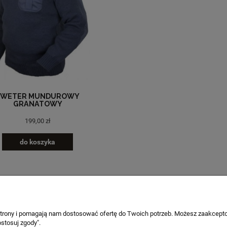
SWETER MUNDUROWY
GRANATOWY
199,00 zł
do koszyka
 strony i pomagają nam dostosować ofertę do Twoich potrzeb. Możesz zaakcepto
PŁATNOŚCI I DOSTAWA
INFORMACJE
stosuj zgody".