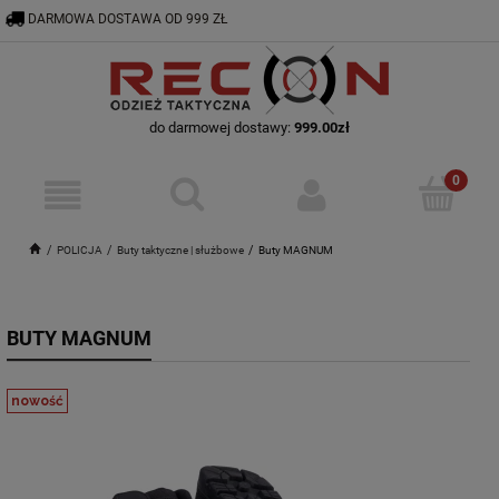
DARMOWA DOSTAWA OD 999 ZŁ
RECON@ODZIEZTAKTYCZNA.PL
56 644 92 29
do darmowej dostawy:
999.00
zł
POLICJA
Buty taktyczne | służbowe
Buty MAGNUM
BUTY MAGNUM
nowość