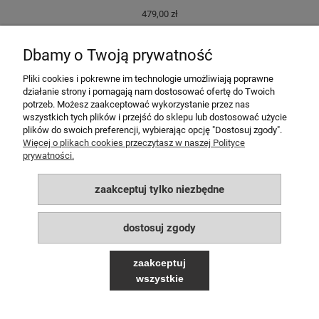
479,00 zł
569,00 zł
Cena regularna:
Dbamy o Twoją prywatność
do koszyka
Pliki cookies i pokrewne im technologie umożliwiają poprawne
działanie strony i pomagają nam dostosować ofertę do Twoich
potrzeb. Możesz zaakceptować wykorzystanie przez nas
MOJE KONTO
wszystkich tych plików i przejść do sklepu lub dostosować użycie
plików do swoich preferencji, wybierając opcję "Dostosuj zgody".
POMOC
Więcej o plikach cookies przeczytasz w naszej Polityce
prywatności.
PŁATNOŚCI I DOSTAWA
zaakceptuj tylko niezbędne
INFORMACJE
dostosuj zgody
O NAS
zaakceptuj
wszystkie