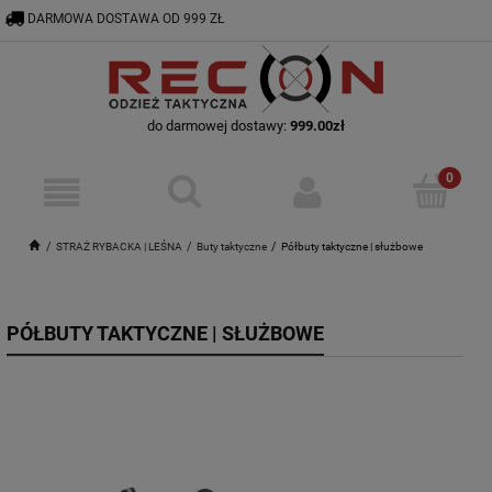
DARMOWA DOSTAWA OD 999 ZŁ
RECON@ODZIEZTAKTYCZNA.PL
56 644 92 29
do darmowej dostawy:
999.00
zł
STRAŻ RYBACKA | LEŚNA
Buty taktyczne
Półbuty taktyczne | służbowe
PÓŁBUTY TAKTYCZNE | SŁUŻBOWE