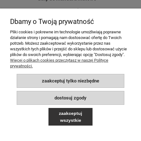
179,00 zł
Dbamy o Twoją prywatność
do koszyka
Pliki cookies i pokrewne im technologie umożliwiają poprawne
działanie strony i pomagają nam dostosować ofertę do Twoich
potrzeb. Możesz zaakceptować wykorzystanie przez nas
MOJE KONTO
wszystkich tych plików i przejść do sklepu lub dostosować użycie
plików do swoich preferencji, wybierając opcję "Dostosuj zgody".
POMOC
Więcej o plikach cookies przeczytasz w naszej Polityce
prywatności.
PŁATNOŚCI I DOSTAWA
zaakceptuj tylko niezbędne
INFORMACJE
dostosuj zgody
O NAS
zaakceptuj
wszystkie