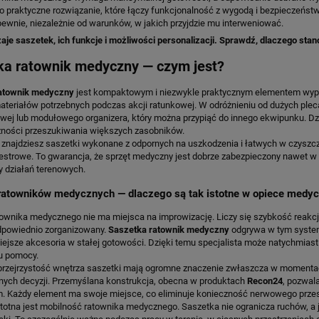
 praktyczne rozwiązanie, które łączy funkcjonalność z wygodą i bezpieczeńst
pewnie, niezależnie od warunków, w jakich przyjdzie mu interweniować.
aje saszetek, ich funkcje i możliwości personalizacji. Sprawdź, dlaczego st
ka ratownik medyczny — czym jest?
atownik medyczny
jest kompaktowym i niezwykle praktycznym elementem wyp
materiałów potrzebnych podczas akcji ratunkowej. W odróżnieniu od dużych ple
owej lub modułowego organizera, który można przypiąć do innego ekwipunku. D
zności przeszukiwania większych zasobników.
4
znajdziesz saszetki wykonane z odpornych na uszkodzenia i łatwych w czyszcz
iestrowe. To gwarancja, że sprzęt medyczny jest dobrze zabezpieczony nawet 
 działań terenowych.
ratowników medycznych — dlaczego są tak istotne w opiece medyc
ownika medycznego nie ma miejsca na improwizację. Liczy się szybkość reakcji
odpowiednio zorganizowany.
Saszetka ratownik medyczny
odgrywa w tym system
iejsze akcesoria w stałej gotowości. Dzięki temu specjalista może natychmiast
u pomocy.
 przejrzystość wnętrza saszetki mają ogromne znaczenie zwłaszcza w moment
nych decyzji. Przemyślana konstrukcja, obecna w produktach
Recon24
, pozwal
. Każdy element ma swoje miejsce, co eliminuje konieczność nerwowego przesz
stotna jest mobilność ratownika medycznego. Saszetka nie ogranicza ruchów, a 