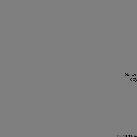
Sasze
coy
Praca rato