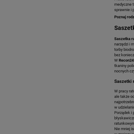
medyczne to
sprawnie i 
Poznaj rodz
Saszet
Saszetka r
narzędzi i 
torby biodr
bez koniec
W
Recon2
tkaniny pol
nocnych czy
Saszetki 
W pracy rat
ale także 
najpotrzebn
w udzielani
Porządek i
błyskawicz
ratunkowym
Nie mniej i