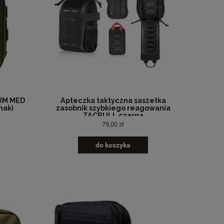
UM MED
Apteczka taktyczna saszetka
haki
zasobnik szybkiego reagowania
TACBULL czarna
79,00 zł
do koszyka