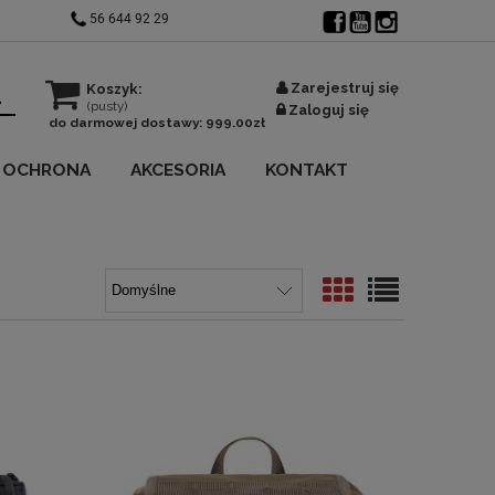
56 644 92 29
Zarejestruj się
Koszyk:
(pusty)
Zaloguj się
do darmowej dostawy:
999.00
zł
OCHRONA
AKCESORIA
KONTAKT