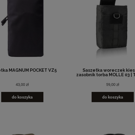
etka MAGNUM POCKET VZ5
Saszetka woreczek kie
zasobnik torba MOLLE 03 | 
43,00 zł
59,00 zł
do koszyka
do koszyka