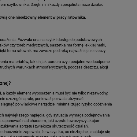
wem użytkownika. Dzięki nim każdy specjalista może działać
anowią one nieodzowny element w pracy ratownika.
osażenia. Pozwala ona na szybki dostęp do podstawowych
caków czy toreb medycznych, saszetka ma formę lekkiej nerki,
zięki temu ratownik ma zawsze pod ręką najważniejsze rzeczy
eniu materiałów, takich jak cordura czy specjalne wodoodporne
w trudnych warunkach atmosferycznych, podczas deszczu, akcji
znej?
, a każdy element wyposażenia musi być nie tylko niezawodny,
ie szczególną rolę, ponieważ pozwala utrzymać
 sięgnąć po właściwe narzędzie, minimalizując ryzyko opóźnienia
ach największego napięcia, gdy sytuacja wymaga podejmowania
a zapanować nad chaosem, jaki często towarzyszy akcjom
ukiwania sprzętu i zwiększa skuteczność działań.
jednocześnie zapewnia, że wszystko, co niezbędne, znajduje się