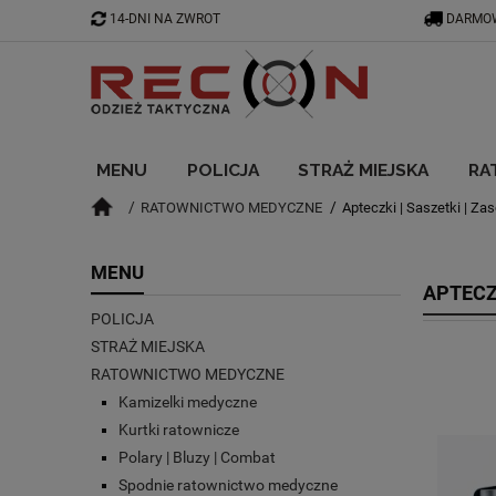
14-DNI NA ZWROT
DARMOW
MENU
POLICJA
STRAŻ MIEJSKA
RA
RATOWNICTWO MEDYCZNE
Apteczki | Saszetki | Zas
BLOG
MENU
APTECZK
POLICJA
STRAŻ MIEJSKA
RATOWNICTWO MEDYCZNE
Kamizelki medyczne
Kurtki ratownicze
Polary | Bluzy | Combat
Spodnie ratownictwo medyczne