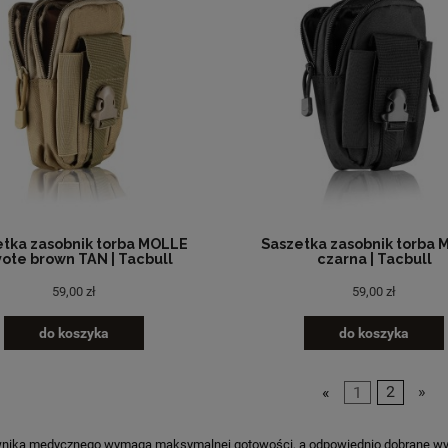
tka zasobnik torba MOLLE
Saszetka zasobnik torba
ote brown TAN | Tacbull
czarna | Tacbull
59,00 zł
59,00 zł
do koszyka
do koszyka
«
1
2
»
wnika medycznego wymaga maksymalnej gotowości, a odpowiednio dobrane wypo