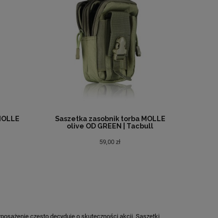
 MOLLE
Saszetka zasobnik torba MOLLE
olive OD GREEN | Tacbull
59,00 zł
sażenie często decyduje o skuteczności akcji. Saszetki