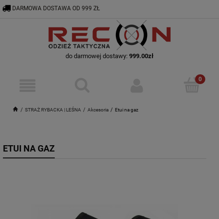
DARMOWA DOSTAWA OD 999 ZŁ
RECON@ODZIEZTAKTYCZNA.PL
56 644 92 29
do darmowej dostawy:
999.00
zł
STRAŻ RYBACKA | LEŚNA
Akcesoria
Etui na gaz
ETUI NA GAZ