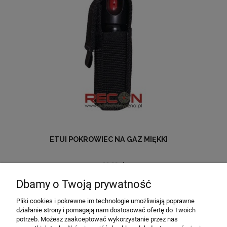
ETUI POKROWIEC NA GAZ MIĘKKI
29,00 zł
Dbamy o Twoją prywatność
do koszyka
Pliki cookies i pokrewne im technologie umożliwiają poprawne
działanie strony i pomagają nam dostosować ofertę do Twoich
potrzeb. Możesz zaakceptować wykorzystanie przez nas
MOJE KONTO