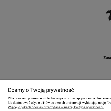
Zaso
Dbamy o Twoją prywatność
Pliki cookies i pokrewne im technologie umożliwiają poprawne działanie
MOJE KONTO
POMOC
lub dostosować użycie plików do swoich preferencji, wybierając opcję "Do
Więcej o plikach cookies przeczytasz w naszej Polityce prywatności.
Twoje zamówienia
Regulaminy