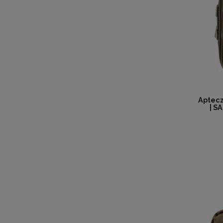
Aptec
| S