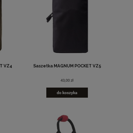
T VZ4
Saszetka MAGNUM POCKET VZ5
43,00 zł
do koszyka