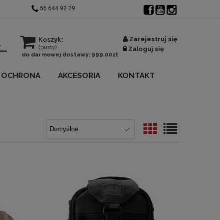
56 644 92 29
Zarejestruj się
Koszyk:
(pusty)
Zaloguj się
do darmowej dostawy:
999.00
zł
OCHRONA
AKCESORIA
KONTAKT