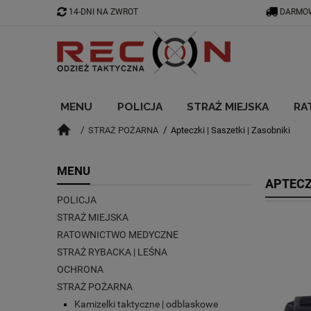
14-DNI NA ZWROT
DARMOW
MENU
POLICJA
STRAŻ MIEJSKA
RA
STRAŻ POŻARNA
Apteczki | Saszetki | Zasobniki
BLOG
MENU
APTECZK
POLICJA
STRAŻ MIEJSKA
RATOWNICTWO MEDYCZNE
STRAŻ RYBACKA | LEŚNA
OCHRONA
STRAŻ POŻARNA
Kamizelki taktyczne | odblaskowe