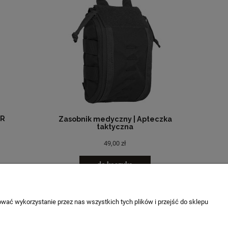
AR
Zasobnik medyczny | Apteczka
taktyczna
49,00 zł
do koszyka
wać wykorzystanie przez nas wszystkich tych plików i przejść do sklepu
O NAS
ci
Kontakt