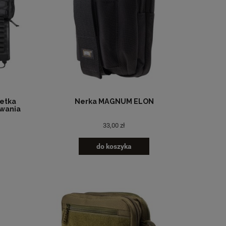
zetka
Nerka MAGNUM ELON
owania
33,00 zł
do koszyka