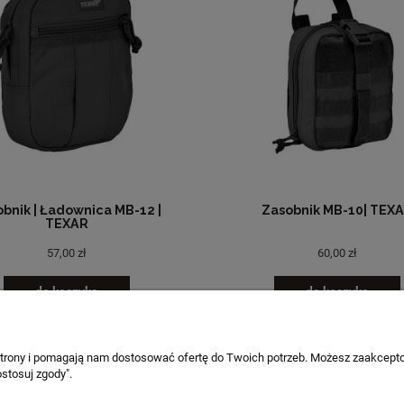
bnik | Ładownica MB-12 |
Zasobnik MB-10| TEX
TEXAR
57,00 zł
60,00 zł
do koszyka
do koszyka
 strony i pomagają nam dostosować ofertę do Twoich potrzeb. Możesz zaakcepto
PŁATNOŚCI I DOSTAWA
INFORMACJE
stosuj zgody".
Formy płatności
Polityka prywatnoś