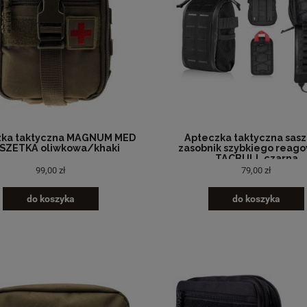
zka taktyczna MAGNUM MED
Apteczka taktyczna sas
ASZETKA oliwkowa/khaki
zasobnik szybkiego reag
TACBULL czarna
99,00 zł
79,00 zł
do koszyka
do koszyka