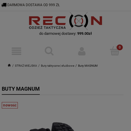
DARMOWA DOSTAWA OD 999 ZŁ
RECON@ODZIEZTAKTYCZNA.PL
56 644 92 29
do darmowej dostawy:
999.00
zł
STRAŻ MIEJSKA
Buty taktyczne | służbowe
Buty MAGNUM
BUTY MAGNUM
nowość