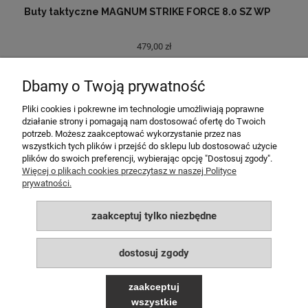
Buty taktyczne MAGNUM STRIKE FORCE 8.0 SZ WP
479,00 zł
569,00 zł
Cena regularna:
Dbamy o Twoją prywatność
do koszyka
Pliki cookies i pokrewne im technologie umożliwiają poprawne
działanie strony i pomagają nam dostosować ofertę do Twoich
potrzeb. Możesz zaakceptować wykorzystanie przez nas
MOJE KONTO
wszystkich tych plików i przejść do sklepu lub dostosować użycie
plików do swoich preferencji, wybierając opcję "Dostosuj zgody".
POMOC
Więcej o plikach cookies przeczytasz w naszej Polityce
prywatności.
PŁATNOŚCI I DOSTAWA
zaakceptuj tylko niezbędne
INFORMACJE
dostosuj zgody
O NAS
zaakceptuj
wszystkie