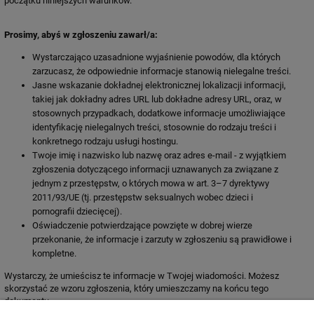
początku niniejszych warunków.
Prosimy, abyś w zgłoszeniu zawarł/a:
Wystarczająco uzasadnione wyjaśnienie powodów, dla których
zarzucasz, że odpowiednie informacje stanowią nielegalne treści.
Jasne wskazanie dokładnej elektronicznej lokalizacji informacji,
takiej jak dokładny adres URL lub dokładne adresy URL, oraz, w
stosownych przypadkach, dodatkowe informacje umożliwiające
identyfikację nielegalnych treści, stosownie do rodzaju treści i
konkretnego rodzaju usługi hostingu.
Twoje imię i nazwisko lub nazwę oraz adres e-mail - z wyjątkiem
zgłoszenia dotyczącego informacji uznawanych za związane z
jednym z przestępstw, o których mowa w art. 3–7 dyrektywy
2011/93/UE (tj. przestępstw seksualnych wobec dzieci i
pornografii dziecięcej).
Oświadczenie potwierdzające powzięte w dobrej wierze
przekonanie, że informacje i zarzuty w zgłoszeniu są prawidłowe i
kompletne.
Wystarczy, że umieścisz te informacje w Twojej wiadomości. Możesz
skorzystać ze wzoru zgłoszenia, który umieszczamy na końcu tego
dokumentu.