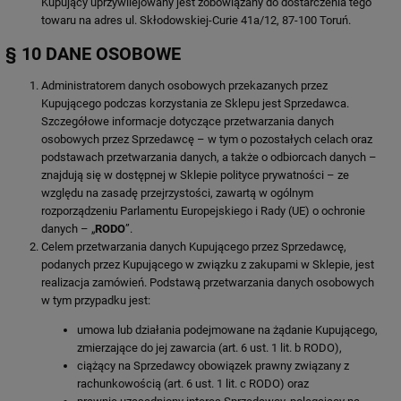
Kupujący uprzywilejowany jest zobowiązany do dostarczenia tego
towaru na adres ul. Skłodowskiej-Curie 41a/12, 87-100 Toruń.
§ 10 DANE OSOBOWE
Administratorem danych osobowych przekazanych przez
Kupującego podczas korzystania ze Sklepu jest Sprzedawca.
Szczegółowe informacje dotyczące przetwarzania danych
osobowych przez Sprzedawcę – w tym o pozostałych celach oraz
podstawach przetwarzania danych, a także o odbiorcach danych –
znajdują się w dostępnej w Sklepie polityce prywatności – ze
względu na zasadę przejrzystości, zawartą w ogólnym
rozporządzeniu Parlamentu Europejskiego i Rady (UE) o ochronie
danych – „
RODO
”.
Celem przetwarzania danych Kupującego przez Sprzedawcę,
podanych przez Kupującego w związku z zakupami w Sklepie, jest
realizacja zamówień. Podstawą przetwarzania danych osobowych
w tym przypadku jest:
umowa lub działania podejmowane na żądanie Kupującego,
zmierzające do jej zawarcia (art. 6 ust. 1 lit. b RODO),
ciążący na Sprzedawcy obowiązek prawny związany z
rachunkowością (art. 6 ust. 1 lit. c RODO) oraz