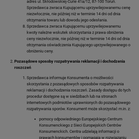
adres ul. Skłodowskiej-Curie 41a/12, 87-100 Toruń.
Sprzedawca zwraca Kupującemu uprzywilejowanemu cenę
niezwłocznie, nie później niż w terminie 14 dni od dnia
otrzymania towaru lub dowodu jego odesłania.
Sprzedawca zwraca Kupującemu uprzywilejowanemu
kwoty należne wskutek skorzystania z prawa obniżenia
ceny niezwłocznie, nie później niż w terminie 14 dni od dnia
otrzymania oświadczenia Kupującego uprzywilejowanego o
obniżeniu ceny.
Pozasądowe sposoby rozpatrywania reklamacji i dochodzenia
roszczeń
Sprzedawca informuje Konsumenta o możliwości
skorzystania z pozasądowych sposobów rozpatrywania
reklamacji i dochodzenia roszczeń. Zasady dostępu do tych
procedur dostępne są w siedzibach lub na stronach
internetowych podmiotów uprawnionych do pozasądowego
rozpatrywania sporów. Konsument może skorzystać m.in. z:
pomocy odpowiedniego Europejskiego Centrum
Konsumenckiego z Sieci Europejskich Centrów
Konsumenckich. Centra udzielają informacji o
prawach konsumentów i pomagają w rozwiązaniu