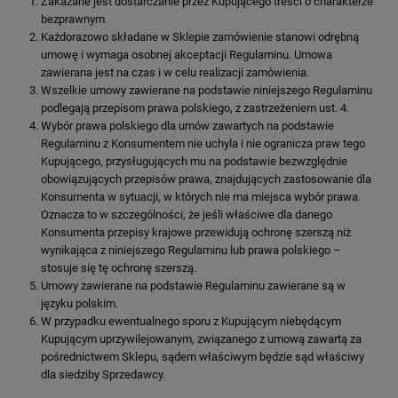
Zakazane jest dostarczanie przez Kupującego treści o charakterze
bezprawnym.
Każdorazowo składane w Sklepie zamówienie stanowi odrębną
umowę i wymaga osobnej akceptacji Regulaminu. Umowa
zawierana jest na czas i w celu realizacji zamówienia.
Wszelkie umowy zawierane na podstawie niniejszego Regulaminu
podlegają przepisom prawa polskiego, z zastrzeżeniem ust. 4.
Wybór prawa polskiego dla umów zawartych na podstawie
Regulaminu z Konsumentem nie uchyla i nie ogranicza praw tego
Kupującego, przysługujących mu na podstawie bezwzględnie
obowiązujących przepisów prawa, znajdujących zastosowanie dla
Konsumenta w sytuacji, w których nie ma miejsca wybór prawa.
Oznacza to w szczególności, że jeśli właściwe dla danego
Konsumenta przepisy krajowe przewidują ochronę szerszą niż
wynikająca z niniejszego Regulaminu lub prawa polskiego –
stosuje się tę ochronę szerszą.
Umowy zawierane na podstawie Regulaminu zawierane są w
języku polskim.
W przypadku ewentualnego sporu z Kupującym niebędącym
Kupującym uprzywilejowanym, związanego z umową zawartą za
pośrednictwem Sklepu, sądem właściwym będzie sąd właściwy
dla siedziby Sprzedawcy.