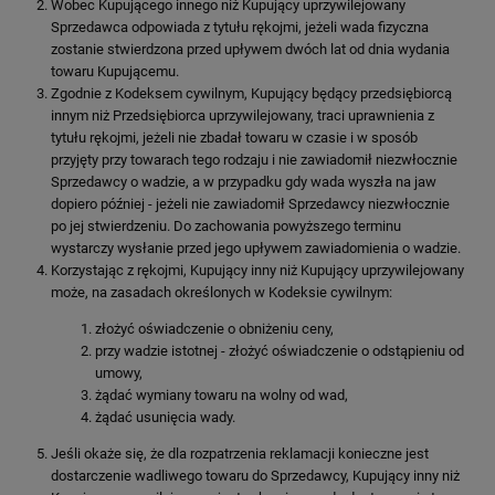
Wobec Kupującego innego niż Kupujący uprzywilejowany
Sprzedawca odpowiada z tytułu rękojmi, jeżeli wada fizyczna
zostanie stwierdzona przed upływem dwóch lat od dnia wydania
towaru Kupującemu.
Zgodnie z Kodeksem cywilnym, Kupujący będący przedsiębiorcą
innym niż Przedsiębiorca uprzywilejowany, traci uprawnienia z
tytułu rękojmi, jeżeli nie zbadał towaru w czasie i w sposób
przyjęty przy towarach tego rodzaju i nie zawiadomił niezwłocznie
Sprzedawcy o wadzie, a w przypadku gdy wada wyszła na jaw
dopiero później - jeżeli nie zawiadomił Sprzedawcy niezwłocznie
po jej stwierdzeniu. Do zachowania powyższego terminu
wystarczy wysłanie przed jego upływem zawiadomienia o wadzie.
Korzystając z rękojmi, Kupujący inny niż Kupujący uprzywilejowany
może, na zasadach określonych w Kodeksie cywilnym:
złożyć oświadczenie o obniżeniu ceny,
przy wadzie istotnej - złożyć oświadczenie o odstąpieniu od
umowy,
żądać wymiany towaru na wolny od wad,
żądać usunięcia wady.
Jeśli okaże się, że dla rozpatrzenia reklamacji konieczne jest
dostarczenie wadliwego towaru do Sprzedawcy, Kupujący inny niż