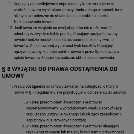
Kupujący uprzywilejowany odpowiada tylko za zmniejszenie
wartości towaru wynikające z korzystania z niego w sposób inny
niż było to konieczne do stwierdzenia charakteru, cech i
funkcjonowania towaru.
Jeśli towar ze względu na swój charakter nie może zostać
odesłany w zwykłym trybie pocztą, Kupujący uprzywilejowany
również będzie musiał ponieść bezpośrednie koszty zwrotu
towarów. O szacowanej wysokości tych kosztów Kupujący
uprzywilejowany zostanie poinformowany przez Sprzedawcę w
opisie towaru w Sklepie lub podczas składania zamówienia.
§ 8 WYJĄTKI OD PRAWA ODSTĄPIENIA OD
UMOWY
Prawo odstąpienia od umowy zawartej na odległość, o którym
mowa w § 7 Regulaminu, nie przysługuje w odniesieniu do umowy:
w której przedmiotem świadczenia jest towar
nieprefabrykowany, wyprodukowany według specyfikacji
Kupującego uprzywilejowanego lub służący zaspokojeniu
jego zindywidualizowanych potrzeb;
w której przedmiotem świadczenia jest towar ulegający
szybkiemu zepsuciu lub mający krótki termin przydatności