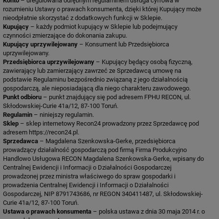
Konto
– uregulowana odrębnym regulaminem usługa cyfrowa w
rozumieniu Ustawy o prawach konsumenta, dzięki której Kupujący może
nieodpłatnie skorzystać z dodatkowych funkcji w Sklepie.
Kupujący
– każdy podmiot kupujący w Sklepie lub podejmujący
czynności zmierzające do dokonania zakupu.
Kupujący uprzywilejowany
– Konsument lub Przedsiębiorca
uprzywilejowany.
Przedsiębiorca uprzywilejowany
– Kupujący będący osobą fizyczną,
zawierający lub zamierzający zawrzeć ze Sprzedawcą umowę na
podstawie Regulaminu bezpośrednio związaną z jego działalnością
gospodarczą, ale nieposiadającą dla niego charakteru zawodowego.
Punkt odbioru
– punkt znajdujący się pod adresem FPHU RECON, ul.
Skłodowskiej-Curie 41a/12, 87-100 Toruń.
Regulamin
– niniejszy regulamin.
Sklep
– sklep internetowy Recon24 prowadzony przez Sprzedawcę pod
adresem https://recon24.pl.
Sprzedawca
– Magdalena Szenkowska-Gerke, przedsiębiorca
prowadzący działalność gospodarczą pod firmą Firma Produkcyjno
Handlowo Usługowa RECON Magdalena Szenkowska-Gerke, wpisany do
Centralnej Ewidencji i Informacji o Działalności Gospodarczej
prowadzonej przez ministra właściwego do spraw gospodarki i
prowadzenia Centralnej Ewidencji i Informacji o Działalności
Gospodarczej, NIP 8791743686, nr REGON 340411487, ul. Skłodowskiej-
Curie 41a/12, 87-100 Toruń.
Ustawa o prawach konsumenta
– polska ustawa z dnia 30 maja 2014 r. o