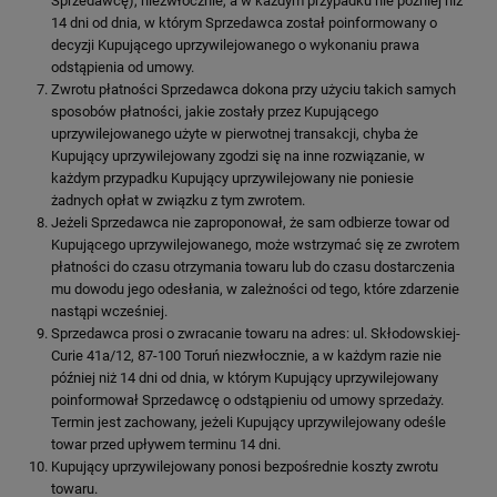
Sprzedawcę), niezwłocznie, a w każdym przypadku nie później niż
14 dni od dnia, w którym Sprzedawca został poinformowany o
decyzji Kupującego uprzywilejowanego o wykonaniu prawa
odstąpienia od umowy.
Zwrotu płatności Sprzedawca dokona przy użyciu takich samych
sposobów płatności, jakie zostały przez Kupującego
uprzywilejowanego użyte w pierwotnej transakcji, chyba że
Kupujący uprzywilejowany zgodzi się na inne rozwiązanie, w
każdym przypadku Kupujący uprzywilejowany nie poniesie
żadnych opłat w związku z tym zwrotem.
Jeżeli Sprzedawca nie zaproponował, że sam odbierze towar od
Kupującego uprzywilejowanego, może wstrzymać się ze zwrotem
płatności do czasu otrzymania towaru lub do czasu dostarczenia
mu dowodu jego odesłania, w zależności od tego, które zdarzenie
nastąpi wcześniej.
Sprzedawca prosi o zwracanie towaru na adres: ul. Skłodowskiej-
Curie 41a/12, 87-100 Toruń niezwłocznie, a w każdym razie nie
później niż 14 dni od dnia, w którym Kupujący uprzywilejowany
poinformował Sprzedawcę o odstąpieniu od umowy sprzedaży.
Termin jest zachowany, jeżeli Kupujący uprzywilejowany odeśle
towar przed upływem terminu 14 dni.
Kupujący uprzywilejowany ponosi bezpośrednie koszty zwrotu
towaru.