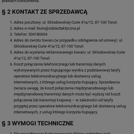
prawach konsumenta.
§ 2 KONTAKT ZE SPRZEDAWCĄ
Adres pocztowy: ul. Skłodowskiej-Curie 41a/12, 87-100 Toruń
Adres e-mail: biuro@odzieztaktyczna.pl
Telefon: 504180004
Adres do zwrotu towaru (w przypadku odstąpienia od umowy): ul.
Skłodowskiej-Curie 41a/12, 87-100 Toruń
Adres do wysłania reklamowanego towaru: ul. Skłodowskiej-Curie
41a/12, 87-100 Toruń
Koszt połączenia telefonicznego lub transmisji danych
wykonywanych przez Kupującego wynika z podstawowej taryfy
operatora telekomunikacyjnego lub dostawcy usług
internetowych, z którego usług korzysta Kupujący. Sprzedawca
zwraca uwagę, że koszt połączenia międzynarodowego lub
międzynarodowej transmisji danych może być wyższy niż koszt
połączenia lub transmisji krajowej – w zależności od taryfy
przyjętej przez operatora telekomunikacyjnego lub dostawcę usług
internetowych, z usług którego korzysta Kupujący.
§ 3 WYMOGI TECHNICZNE
Dla prawidłowego funkcjonowania Sklepu potrzebne jest: