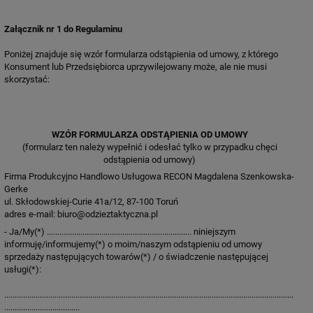
Załącznik nr 1 do Regulaminu
Poniżej znajduje się wzór formularza odstąpienia od umowy, z którego
Konsument lub Przedsiębiorca uprzywilejowany może, ale nie musi
skorzystać:
WZÓR FORMULARZA ODSTĄPIENIA OD UMOWY
(formularz ten należy wypełnić i odesłać tylko w przypadku chęci
odstąpienia od umowy)
Firma Produkcyjno Handlowo Usługowa RECON Magdalena Szenkowska-
Gerke
ul. Skłodowskiej-Curie 41a/12, 87-100 Toruń
adres e-mail: biuro@odzieztaktyczna.pl
- Ja/My(*) ..................................................................... niniejszym
informuję/informujemy(*) o moim/naszym odstąpieniu od umowy
sprzedaży następujących towarów(*) / o świadczenie następującej
usługi(*):
..........................................................................................................................................
....................................