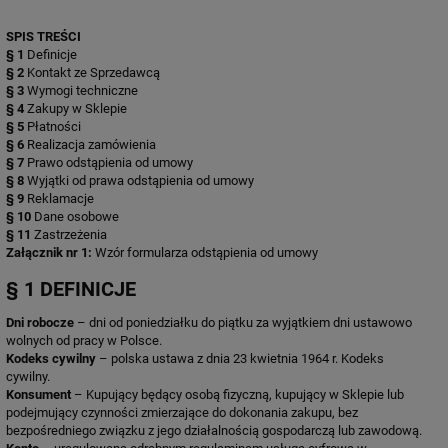
SPIS TREŚCI
§ 1
Definicje
§ 2
Kontakt ze Sprzedawcą
§ 3
Wymogi techniczne
§ 4
Zakupy w Sklepie
§ 5
Płatności
§ 6
Realizacja zamówienia
§ 7
Prawo odstąpienia od umowy
§ 8
Wyjątki od prawa odstąpienia od umowy
§ 9
Reklamacje
§ 10
Dane osobowe
§ 11
Zastrzeżenia
Załącznik nr 1:
Wzór formularza odstąpienia od umowy
§ 1 DEFINICJE
Dni robocze
– dni od poniedziałku do piątku za wyjątkiem dni ustawowo
wolnych od pracy w Polsce.
Kodeks cywilny
– polska ustawa z dnia 23 kwietnia 1964 r. Kodeks
cywilny.
Konsument
– Kupujący będący osobą fizyczną, kupujący w Sklepie lub
podejmujący czynności zmierzające do dokonania zakupu, bez
bezpośredniego związku z jego działalnością gospodarczą lub zawodową.