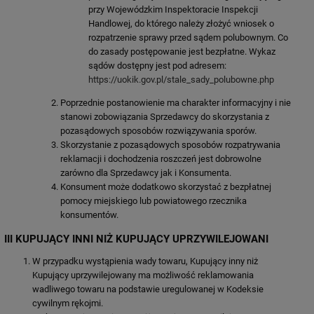
przy Wojewódzkim Inspektoracie Inspekcji
Handlowej, do którego należy złożyć wniosek o
rozpatrzenie sprawy przed sądem polubownym. Co
do zasady postępowanie jest bezpłatne. Wykaz
sądów dostępny jest pod adresem:
https://uokik.gov.pl/stale_sady_polubowne.php
Poprzednie postanowienie ma charakter informacyjny i nie
stanowi zobowiązania Sprzedawcy do skorzystania z
pozasądowych sposobów rozwiązywania sporów.
Skorzystanie z pozasądowych sposobów rozpatrywania
reklamacji i dochodzenia roszczeń jest dobrowolne
zarówno dla Sprzedawcy jak i Konsumenta.
Konsument może dodatkowo skorzystać z bezpłatnej
pomocy miejskiego lub powiatowego rzecznika
konsumentów.
III KUPUJĄCY INNI NIŻ KUPUJĄCY UPRZYWILEJOWANI
W przypadku wystąpienia wady towaru, Kupujący inny niż
Kupujący uprzywilejowany ma możliwość reklamowania
wadliwego towaru na podstawie uregulowanej w Kodeksie
cywilnym rękojmi.