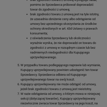
pomimo że Sprzedawca próbował doprowadzić
towar do zgodności z umową;
brak zgodności towaru z umową jest na tyle istotny,
że uzasadnia obniżenie ceny albo odstąpienie od
umowy bez uprzedniego skorzystania ze środków
ochrony określonych w art. 43d Ustawy o prawach
konsumenta;
z oświadczenia Sprzedawcy lub okoliczności
wyraźnie wynika, że nie doprowadzi on towaru do
zgodności z umową w rozsądnym czasie lub bez
nadmiernych niedogodności dla Kupującego
uprzywilejowanego.
W przypadku towaru podlegającego naprawie lub wymianie,
Kupujący uprzywilejowany powinien udostępnić ten towar
Sprzedawcy. Sprzedawca odbiera od Kupującego
uprzywilejowanego towar na swój koszt.
Kupujący uprzywilejowany nie może odstąpić od umowy,
jeżeli brak zgodności towaru z umową jest nieistotny.
W razie odstąpienia od umowy, o którym mowa w niniejszej
sekcji (dotyczącej towarów), Kupujący uprzywilejowany
niezwłocznie zwraca towar Sprzedawcy na jego koszt, na