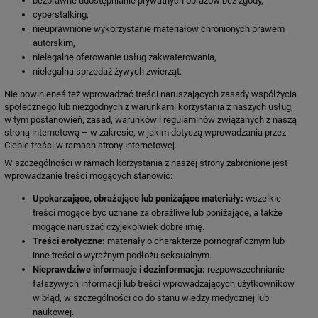
bezprawne udostępnianie prywatnych obrazów bez zgody,
cyberstalking,
nieuprawnione wykorzystanie materiałów chronionych prawem
autorskim,
nielegalne oferowanie usług zakwaterowania,
nielegalna sprzedaż żywych zwierząt.
Nie powinieneś też wprowadzać treści naruszających zasady współżycia
społecznego lub niezgodnych z warunkami korzystania z naszych usług,
w tym postanowień, zasad, warunków i regulaminów związanych z naszą
stroną internetową – w zakresie, w jakim dotyczą wprowadzania przez
Ciebie treści w ramach strony internetowej.
W szczególności w ramach korzystania z naszej strony zabronione jest
wprowadzanie treści mogących stanowić:
Upokarzające, obrażające lub poniżające materiały:
wszelkie
treści mogące być uznane za obraźliwe lub poniżające, a także
mogące naruszać czyjekolwiek dobre imię.
Treści erotyczne:
materiały o charakterze pornograficznym lub
inne treści o wyraźnym podłożu seksualnym.
Nieprawdziwe informacje i dezinformacja:
rozpowszechnianie
fałszywych informacji lub treści wprowadzających użytkowników
w błąd, w szczególności co do stanu wiedzy medycznej lub
naukowej.