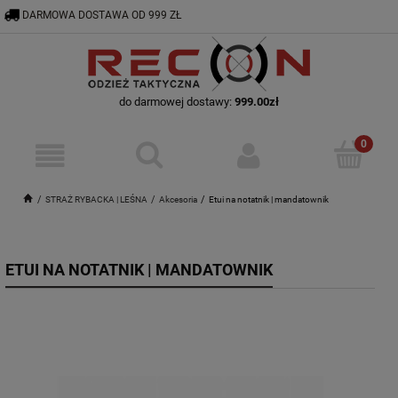
DARMOWA DOSTAWA OD 999 ZŁ
RECON@ODZIEZTAKTYCZNA.PL
56 644 92 29
do darmowej dostawy:
999.00
zł
STRAŻ RYBACKA | LEŚNA
Akcesoria
Etui na notatnik | mandatownik
ETUI NA NOTATNIK | MANDATOWNIK