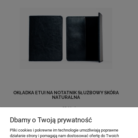
OKŁADKA ETUI NA NOTATNIK SŁUŻBOWY SKÓRA
NATURALNA
55,00 zł
Dbamy o Twoją prywatność
do koszyka
Pliki cookies i pokrewne im technologie umożliwiają poprawne
działanie strony i pomagają nam dostosować ofertę do Twoich