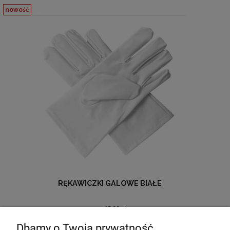
nowość
RĘKAWICZKI GALOWE BIAŁE
45,00 zł
Dbamy o Twoją prywatność