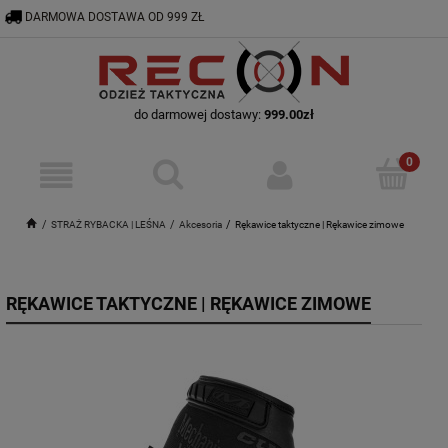
DARMOWA DOSTAWA OD 999 ZŁ
RECON@ODZIEZTAKTYCZNA.PL
56 644 92 29
do darmowej dostawy:
999.00
zł
STRAŻ RYBACKA | LEŚNA
Akcesoria
Rękawice taktyczne | Rękawice zimowe
RĘKAWICE TAKTYCZNE | RĘKAWICE ZIMOWE