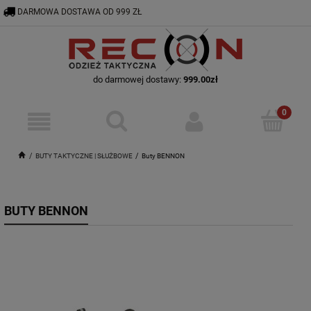
DARMOWA DOSTAWA OD 999 ZŁ
RECON@ODZIEZTAKTYCZNA.PL
56 644 92 29
do darmowej dostawy:
999.00
zł
BUTY TAKTYCZNE | SŁUŻBOWE
Buty BENNON
BUTY BENNON