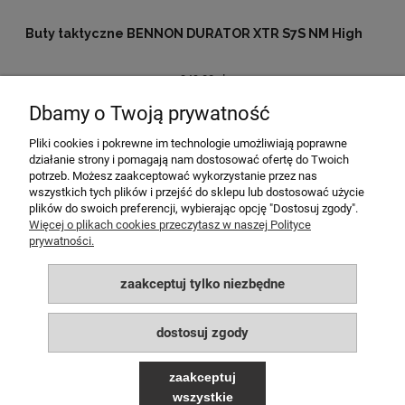
Buty taktyczne BENNON DURATOR XTR S7S NM High
349,00 zł
Dbamy o Twoją prywatność
do koszyka
Pliki cookies i pokrewne im technologie umożliwiają poprawne
działanie strony i pomagają nam dostosować ofertę do Twoich
potrzeb. Możesz zaakceptować wykorzystanie przez nas
MOJE KONTO
wszystkich tych plików i przejść do sklepu lub dostosować użycie
plików do swoich preferencji, wybierając opcję "Dostosuj zgody".
POMOC
Więcej o plikach cookies przeczytasz w naszej Polityce
prywatności.
PŁATNOŚCI I DOSTAWA
zaakceptuj tylko niezbędne
INFORMACJE
dostosuj zgody
O NAS
zaakceptuj
wszystkie