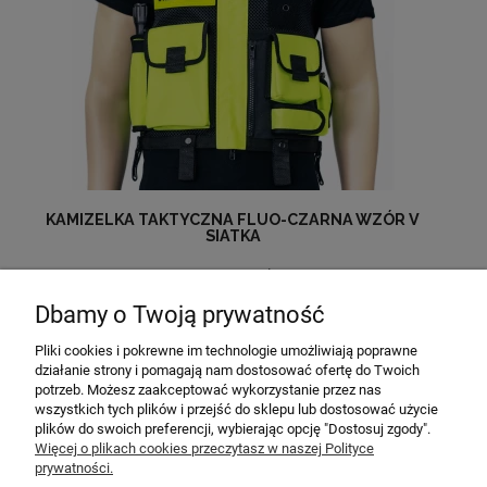
KAMIZELKA TAKTYCZNA FLUO-CZARNA WZÓR V
SIATKA
449,00 zł
Dbamy o Twoją prywatność
do koszyka
Pliki cookies i pokrewne im technologie umożliwiają poprawne
działanie strony i pomagają nam dostosować ofertę do Twoich
potrzeb. Możesz zaakceptować wykorzystanie przez nas
MOJE KONTO
wszystkich tych plików i przejść do sklepu lub dostosować użycie
plików do swoich preferencji, wybierając opcję "Dostosuj zgody".
POMOC
Więcej o plikach cookies przeczytasz w naszej Polityce
prywatności.