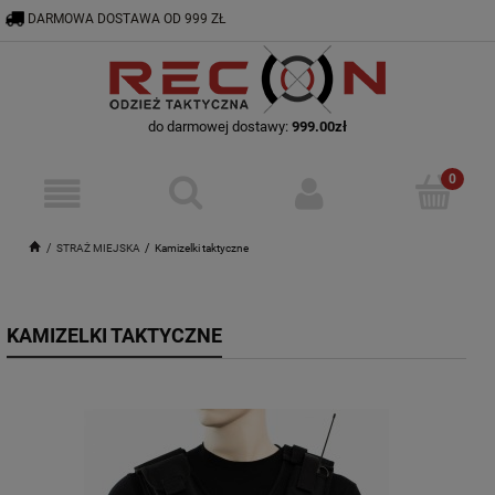
DARMOWA DOSTAWA OD 999 ZŁ
RECON@ODZIEZTAKTYCZNA.PL
56 644 92 29
do darmowej dostawy:
999.00
zł
STRAŻ MIEJSKA
Kamizelki taktyczne
KAMIZELKI TAKTYCZNE