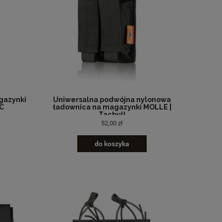
gazynki
Uniwersalna podwójna nylonowa
AC
ładownica na magazynki MOLLE |
Tacbull
52,00 zł
do koszyka