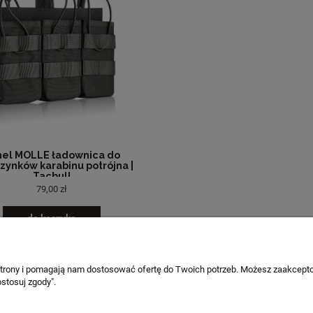
nel MOLLE ładownica do
ynków karabinu potrójna |
Tacbull
79,00 zł
do koszyka
 strony i pomagają nam dostosować ofertę do Twoich potrzeb. Możesz zaakcepto
PŁATNOŚCI I DOSTAWA
INFORMACJE
stosuj zgody".
Formy płatności
Polityka prywatnoś