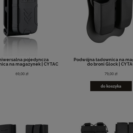
niwersalna pojedyncza
Podwójna ładownica na ma
nica na magazynek | CYTAC
do broni Glock | CYT
69,00 zł
79,00 zł
do koszyka