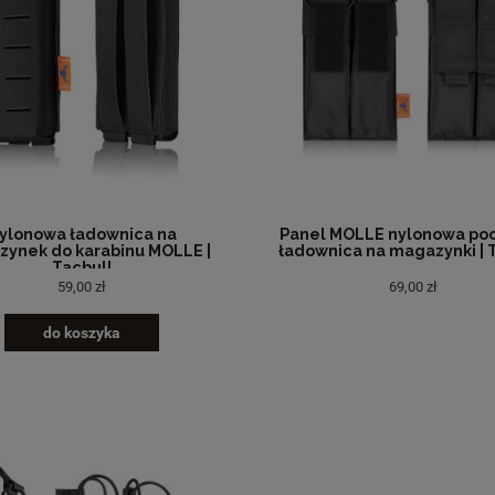
ylonowa ładownica na
Panel MOLLE nylonowa po
ynek do karabinu MOLLE |
ładownica na magazynki | 
Tacbull
59,00 zł
69,00 zł
do koszyka