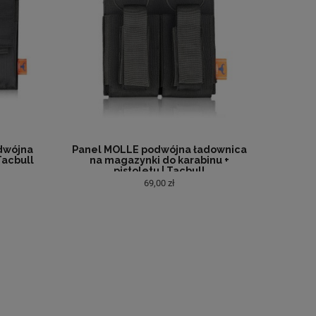
dwójna
Panel MOLLE podwójna ładownica
Tacbull
na magazynki do karabinu +
pistoletu | Tacbull
69,00 zł