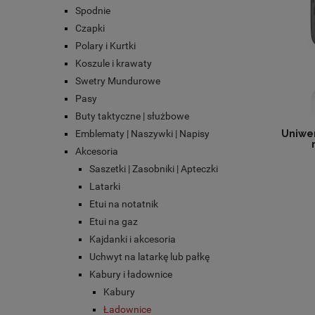
Spodnie
Czapki
Polary i Kurtki
Koszule i krawaty
Swetry Mundurowe
Pasy
Buty taktyczne | służbowe
Emblematy | Naszywki | Napisy
Uniwe
Akcesoria
Saszetki | Zasobniki | Apteczki
Latarki
Etui na notatnik
Etui na gaz
Kajdanki i akcesoria
Uchwyt na latarkę lub pałkę
Kabury i ładownice
Kabury
Ładownice