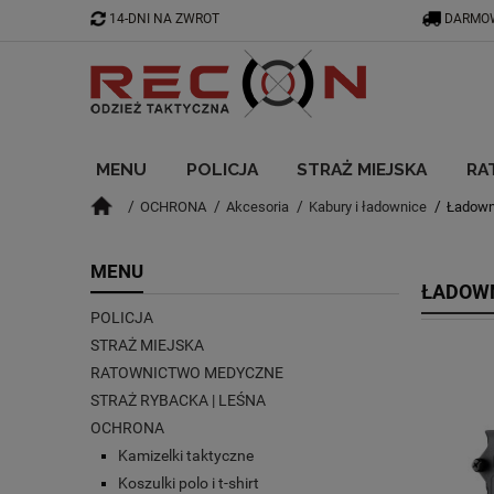
14-DNI NA ZWROT
DARMOW
MENU
POLICJA
STRAŻ MIEJSKA
RA
OCHRONA
Akcesoria
Kabury i ładownice
Ładown
BLOG
MENU
ŁADOW
POLICJA
STRAŻ MIEJSKA
RATOWNICTWO MEDYCZNE
STRAŻ RYBACKA | LEŚNA
OCHRONA
Kamizelki taktyczne
Koszulki polo i t-shirt