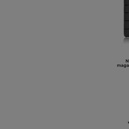
N
magaz