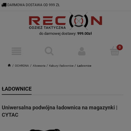
DARMOWA DOSTAWA OD 999 ZŁ
RECON@ODZIEZTAKTYCZNA.PL
56 644 92 29
do darmowej dostawy:
999.00
zł
OCHRONA
Akcesoria
Kabury i ładownice
Ładownice
ŁADOWNICE
Uniwersalna podwójna ładownica na magazynki |
CYTAC