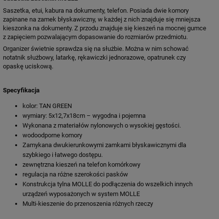
Saszetka, etui, kabura na dokumenty, telefon. Posiada dwie komory
zapinane na zamek błyskawiczny, w każdej z nich znajduje się mniejsza
kieszonka na dokumenty. Z przodu znajduje się kieszeń na mocnej gumce
z zapięciem pozwalającym dopasowanie do rozmiarów przedmiotu.
Organizer świetnie sprawdza się na służbie. Można w nim schować
notatnik służbowy, latarkę, rękawiczki jednorazowe, opatrunek czy
opaskę uciskową.
Specyfikacja
kolor: TAN GREEN
wymiary: 5x12,7x18cm – wygodna i pojemna
Wykonana z materiałów nylonowych o wysokiej gęstości.
wodoodporne komory
Zamykana dwukierunkowymi zamkami błyskawicznymi dla
szybkiego i łatwego dostępu.
zewnętrzna kieszeń na telefon komórkowy
regulacja na różne szerokości pasków
Konstrukcja tylna MOLLE do podłączenia do wszelkich innych
urządzeń wyposażonych w system MOLLE
Multi-kieszenie do przenoszenia różnych rzeczy