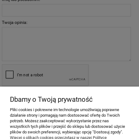
Twoja opinia:
wyślij
Dbamy o Twoją prywatność
Pliki cookies i pokrewne im technologie umożliwiają poprawne
działanie strony i pomagają nam dostosować ofertę do Twoich
potrzeb. Możesz zaakceptować wykorzystanie przez nas
MOJE KONTO
wszystkich tych plików i przejść do sklepu lub dostosować użycie
plików do swoich preferencji, wybierając opcję "Dostosuj zgody".
POMOC
Więcej o plikach cookies przeczytasz w naszej Polityce