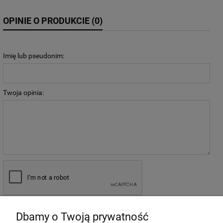
OPINIE O PRODUKCIE (0)
Imię lub pseudonim:
Twoja opinia:
wyślij
Dbamy o Twoją prywatność