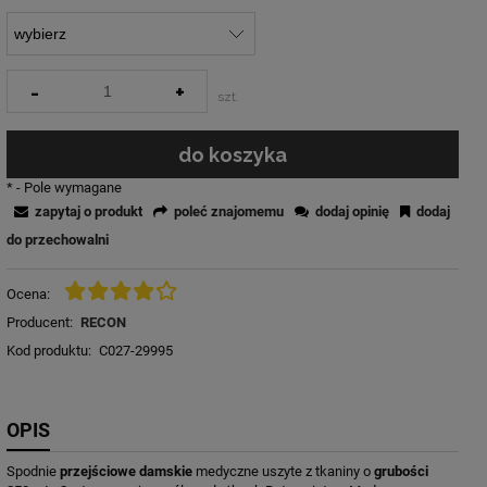
-
+
szt.
do koszyka
*
- Pole wymagane
zapytaj o produkt
poleć znajomemu
dodaj opinię
dodaj
do przechowalni
Ocena:
Producent:
RECON
Kod produktu:
C027-29995
OPIS
Spodnie
przejściowe damskie
medyczne uszyte z tkaniny o
grubości