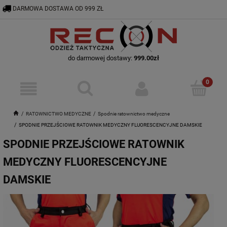
DARMOWA DOSTAWA OD 999 ZŁ
RECON@ODZIEZTAKTYCZNA.PL
56 644 92 29
do darmowej dostawy:
999.00
zł
RATOWNICTWO MEDYCZNE
Spodnie ratownictwo medyczne
SPODNIE PRZEJŚCIOWE RATOWNIK MEDYCZNY FLUORESCENCYJNE DAMSKIE
SPODNIE PRZEJŚCIOWE RATOWNIK
MEDYCZNY FLUORESCENCYJNE
DAMSKIE