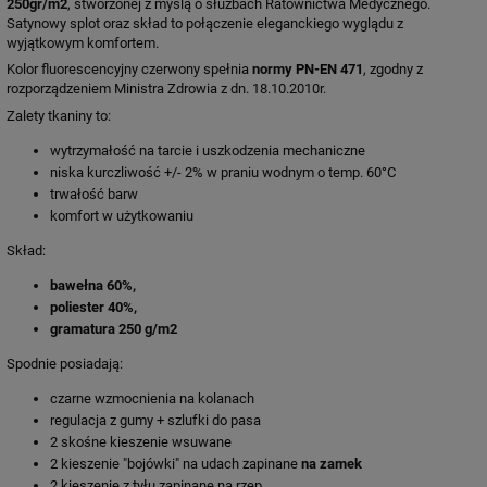
250gr/m2
, stworzonej z myślą o służbach Ratownictwa Medycznego.
Satynowy splot oraz skład to połączenie eleganckiego wyglądu z
wyjątkowym komfortem.
Kolor fluorescencyjny czerwony spełnia
normy PN-EN 471
, zgodny z
rozporządzeniem Ministra Zdrowia z dn. 18.10.2010r.
Zalety tkaniny to:
wytrzymałość na tarcie i uszkodzenia mechaniczne
niska kurczliwość +/- 2% w praniu wodnym o temp. 60°C
trwałość barw
komfort w użytkowaniu
Skład:
bawełna 60%,
poliester 40%,
gramatura 250 g/m2
Spodnie posiadają:
czarne wzmocnienia na kolanach
regulacja z gumy + szlufki do pasa
2 skośne kieszenie wsuwane
2 kieszenie "bojówki" na udach zapinane
na zamek
2 kieszenie z tyłu zapinane na rzep