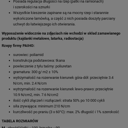
Posiada regulacja długości na rzep (patki na ramionach)
i szerokości na sznurki
Wszystkie kieszenie zapinane są na mocny rzep i starannie
wykończone lamówką, a część z nich posiada doszyty parciany
uchwyt do łatwiejszego ich otwierania.
Wyposażenie widocznie na zdjęciach nie wchodzi w skład zamawianego
produktu (kajdanki metalowe, latarka, radiostacja)
Rzepy firmy PAIHO:
surowiec: poliamid
konstrukcja podstawowa: tkana
powleczenie z tyłu taśmy: poliuretan
gramatura: 300 g/ m2 ± 10%
wytrzymałość na rozerwanie kierunek góra-dół: przeciętnie 3.4
N/cm, min. 2.4 N/cm
wytrzymałość na rozerwanie kierunek lewo-prawo: przeciętnie
10.9 N/cm2, min. 7.6 N/cm2
ilość cykli złączeń i rozłączeń: strata 50% po 10 000 cykli
siła zrywająca: minimum 210 N/cm
kurczliwość po praniu (3 x 60°C): max. 2% długość i 1% szerokość
TABELA ROZMIARÓW
M
- obwód klatki ~100, brzucha ~90