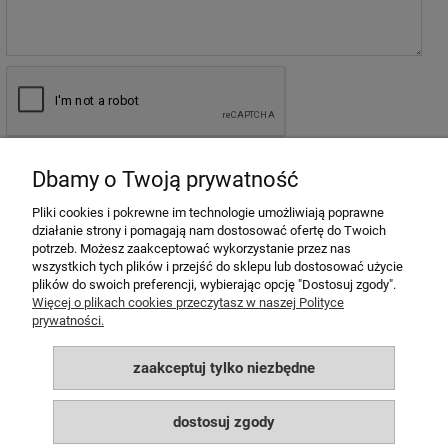
wyślij
Dbamy o Twoją prywatność
Pliki cookies i pokrewne im technologie umożliwiają poprawne
działanie strony i pomagają nam dostosować ofertę do Twoich
potrzeb. Możesz zaakceptować wykorzystanie przez nas
MOJE KONTO
wszystkich tych plików i przejść do sklepu lub dostosować użycie
plików do swoich preferencji, wybierając opcję "Dostosuj zgody".
POMOC
Więcej o plikach cookies przeczytasz w naszej Polityce
prywatności.
PŁATNOŚCI I DOSTAWA
zaakceptuj tylko niezbędne
INFORMACJE
dostosuj zgody
O NAS