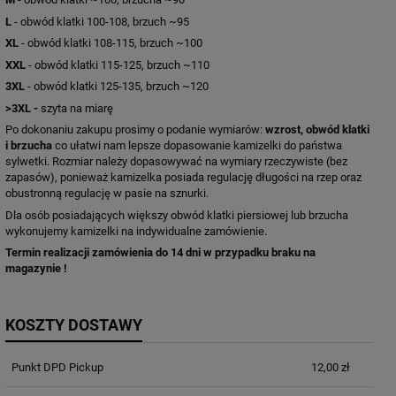
L
- obwód klatki 100-108, brzuch ~95
XL
- obwód klatki 108-115, brzuch ~100
XXL
- obwód klatki 115-125, brzuch ~110
3XL
- obwód klatki 125-135, brzuch ~120
>3XL -
szyta na miarę
Po dokonaniu zakupu prosimy o podanie wymiarów:
wzrost, obwód klatki
i brzucha
co ułatwi nam lepsze dopasowanie kamizelki do państwa
sylwetki. Rozmiar należy dopasowywać na wymiary rzeczywiste (bez
zapasów), ponieważ kamizelka posiada regulację długości na rzep oraz
obustronną regulację w pasie na sznurki.
Dla osób posiadających większy obwód klatki piersiowej lub brzucha
wykonujemy kamizelki na indywidualne zamówienie.
Termin realizacji zamówienia do 14 dni w przypadku braku na
magazynie !
KOSZTY DOSTAWY
Punkt DPD Pickup
12,00 zł