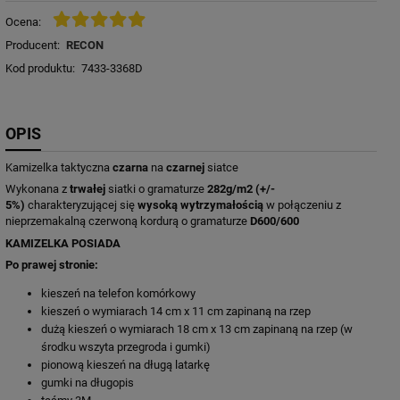
Ocena:
Producent:
RECON
Kod produktu:
7433-3368D
OPIS
Kamizelka taktyczna
czarna
na
czarnej
siatce
Wykonana z
trwałej
siatki o gramaturze
282g/m2 (+/-
5%)
charakteryzującej się
wysoką wytrzymałością
w połączeniu z
nieprzemakalną czerwoną kordurą o gramaturze
D600/600
KAMIZELKA POSIADA
Po prawej stronie:
kieszeń na telefon komórkowy
kieszeń o wymiarach 14 cm x 11 cm zapinaną na rzep
dużą kieszeń o wymiarach 18 cm x 13 cm zapinaną na rzep (w
środku wszyta przegroda i gumki)
pionową kieszeń na długą latarkę
gumki na długopis