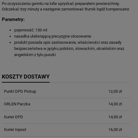
Po oczyszczeniu gwintu na lufie spryskać preparatem powierzchnię.
Odczekać trzy minuty a następnie zamontować tłumik bądź kompensator.
Parametry:
pojemność: 150 ml
nasadka ułatwiającą precyzyjne stosowanie
produkt posiada opis zastosowania, właściwości oraz zasady
bezpieczeństwa w języku polskim, słowackim, ukraińskim oraz
angielskim z tyłu puszki
KOSZTY DOSTAWY
Punkt DPD Pickup
12,00 zł
ORLEN Paczka
14,00 zł
Kurier DPD
14,00 zł
Kurier Inpost
16,00 zł