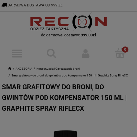
DARMOWA DOSTAWA OD 999 ZŁ
RECON@ODZIEZTAKTYCZNA.PL
56 644 92 29
do darmowej dostawy:
999.00
zł
AKCESORIA
Konserwacja | Czyszczenie broni
Smar grafitowy do broni, do gwintów pod kompensator 150 ml | Graphite Spray RifleCX
SMAR GRAFITOWY DO BRONI, DO
GWINTÓW POD KOMPENSATOR 150 ML |
GRAPHITE SPRAY RIFLECX