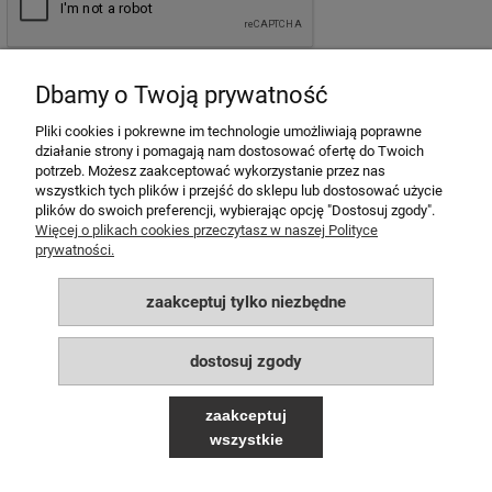
wyślij
Dbamy o Twoją prywatność
Pliki cookies i pokrewne im technologie umożliwiają poprawne
działanie strony i pomagają nam dostosować ofertę do Twoich
potrzeb. Możesz zaakceptować wykorzystanie przez nas
MOJE KONTO
wszystkich tych plików i przejść do sklepu lub dostosować użycie
plików do swoich preferencji, wybierając opcję "Dostosuj zgody".
POMOC
Więcej o plikach cookies przeczytasz w naszej Polityce
prywatności.
PŁATNOŚCI I DOSTAWA
zaakceptuj tylko niezbędne
INFORMACJE
dostosuj zgody
O NAS
zaakceptuj
wszystkie