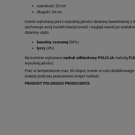
szerokość 23 cm
długość 34 cm
Komin wykonany jest z wysokiej jakości dzianiny bawełnianej z d
zachowuje swój kształt elastyczność i wygląd nawet po wielok
dzianiny użyto:
bawełny czesanej
(96%)
lycry
(4%)
Na kominie wykonano
nadruk odblaskowy POLICJA
metodą
FLE
wysokiej jakości.
Prać w temperaturze max. 60 stopni, komin w celu dodatkoweg
(należy podczas prasowania omijać nadruk)
PRODUKT POLSKIEGO PRODUCENTA