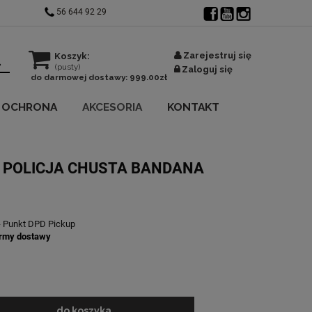
56 644 92 29
Zarejestruj się
Koszyk:
(pusty)
Zaloguj się
do darmowej dostawy:
999.00
zł
OCHRONA
AKCESORIA
KONTAKT
 POLICJA CHUSTA BANDANA
- Punkt DPD Pickup
rmy dostawy
do koszyka