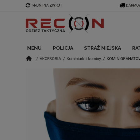
14-DNI NA ZWROT
DARMOW
MENU
POLICJA
STRAŻ MIEJSKA
RA
AKCESORIA
Kominiarki i kominy
KOMIN GRANATOW
BLOG