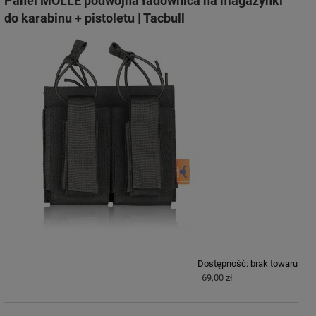
Panel MOLLE podwójna ładownica na magazynki
do karabinu + pistoletu | Tacbull
Dostępność:
brak towaru
69,00 zł