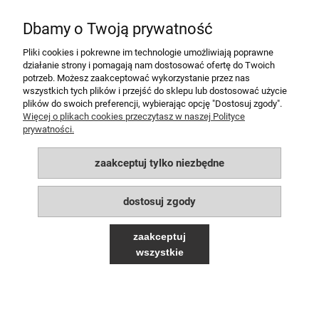
Dbamy o Twoją prywatność
«
1
2
»
Pliki cookies i pokrewne im technologie umożliwiają poprawne
działanie strony i pomagają nam dostosować ofertę do Twoich
potrzeb. Możesz zaakceptować wykorzystanie przez nas
MOJE KONTO
wszystkich tych plików i przejść do sklepu lub dostosować użycie
plików do swoich preferencji, wybierając opcję "Dostosuj zgody".
POMOC
Więcej o plikach cookies przeczytasz w naszej Polityce
prywatności.
PŁATNOŚCI I DOSTAWA
zaakceptuj tylko niezbędne
INFORMACJE
dostosuj zgody
O NAS
zaakceptuj
wszystkie
pokaż pełną wersję strony