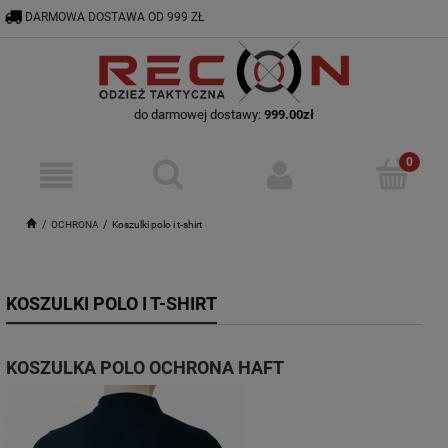
DARMOWA DOSTAWA OD 999 ZŁ
RECON@ODZIEZTAKTYCZNA.PL
56 644 92 29
do darmowej dostawy:
999.00
zł
OCHRONA
Koszulki polo i t-shirt
KOSZULKI POLO I T-SHIRT
KOSZULKA POLO OCHRONA HAFT