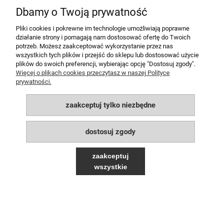
Dbamy o Twoją prywatność
do koszyka
Pliki cookies i pokrewne im technologie umożliwiają poprawne
działanie strony i pomagają nam dostosować ofertę do Twoich
potrzeb. Możesz zaakceptować wykorzystanie przez nas
MOJE KONTO
wszystkich tych plików i przejść do sklepu lub dostosować użycie
plików do swoich preferencji, wybierając opcję "Dostosuj zgody".
POMOC
Więcej o plikach cookies przeczytasz w naszej Polityce
prywatności.
PŁATNOŚCI I DOSTAWA
zaakceptuj tylko niezbędne
INFORMACJE
dostosuj zgody
O NAS
zaakceptuj
wszystkie
pokaż pełną wersję strony
Sklep internetowy Shoper.pl