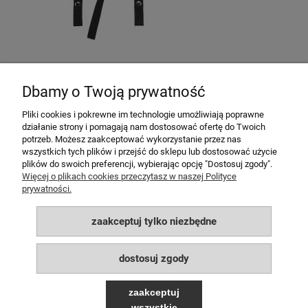
Dostępność:
brak towaru
89,00 zł
Dbamy o Twoją prywatność
Pliki cookies i pokrewne im technologie umożliwiają poprawne
działanie strony i pomagają nam dostosować ofertę do Twoich
potrzeb. Możesz zaakceptować wykorzystanie przez nas
MOJE KONTO
wszystkich tych plików i przejść do sklepu lub dostosować użycie
plików do swoich preferencji, wybierając opcję "Dostosuj zgody".
POMOC
Więcej o plikach cookies przeczytasz w naszej Polityce
prywatności.
PŁATNOŚCI I DOSTAWA
zaakceptuj tylko niezbędne
INFORMACJE
dostosuj zgody
O NAS
zaakceptuj
wszystkie