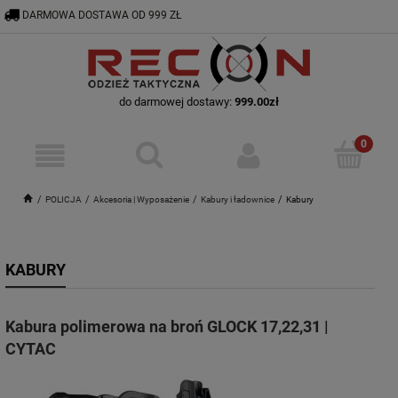
DARMOWA DOSTAWA OD 999 ZŁ
RECON@ODZIEZTAKTYCZNA.PL
56 644 92 29
do darmowej dostawy:
999.00
zł
POLICJA
Akcesoria | Wyposażenie
Kabury i ładownice
Kabury
KABURY
Kabura polimerowa na broń GLOCK 17,22,31 |
CYTAC