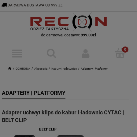
DARMOWA DOSTAWA OD 999 ZŁ
RECON@ODZIEZTAKTYCZNA.PL
56 644 92 29
do darmowej dostawy:
999.00
zł
OCHRONA
Akcesoria
Kabury i ładownice
Adaptery | Platformy
ADAPTERY | PLATFORMY
Adapter uchwyt klips do kabur i ładownic CYTAC |
BELT CLIP