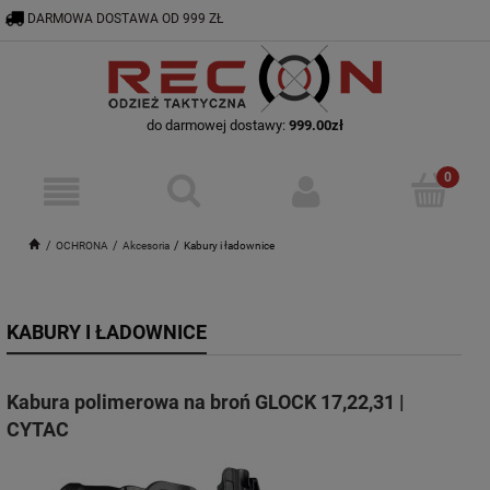
DARMOWA DOSTAWA OD 999 ZŁ
RECON@ODZIEZTAKTYCZNA.PL
56 644 92 29
do darmowej dostawy:
999.00
zł
OCHRONA
Akcesoria
Kabury i ładownice
KABURY I ŁADOWNICE
Kabura polimerowa na broń GLOCK 17,22,31 |
CYTAC