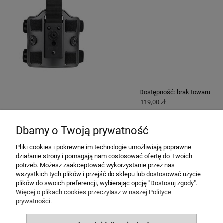
Dostępność:
brak towaru
119,00 zł
Dbamy o Twoją prywatność
«
1
2
»
Pliki cookies i pokrewne im technologie umożliwiają poprawne
działanie strony i pomagają nam dostosować ofertę do Twoich
potrzeb. Możesz zaakceptować wykorzystanie przez nas
MOJE KONTO
wszystkich tych plików i przejść do sklepu lub dostosować użycie
plików do swoich preferencji, wybierając opcję "Dostosuj zgody".
POMOC
Więcej o plikach cookies przeczytasz w naszej Polityce
prywatności.
PŁATNOŚCI I DOSTAWA