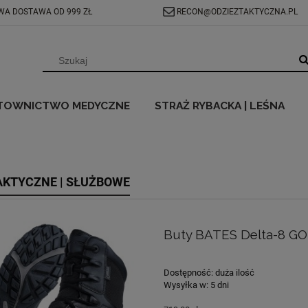
A DOSTAWA OD 999 ZŁ
RECON@ODZIEZTAKTYCZNA.PL
TOWNICTWO MEDYCZNE
STRAŻ RYBACKA | LEŚNA
AKTYCZNE | SŁUŻBOWE
Buty BATES Delta-8 GO
Dostępność:
duża ilość
Wysyłka w:
5 dni