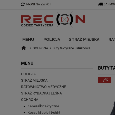
14-DNI NA ZWROT
DARMOW
MENU
POLICJA
STRAŻ MIEJSKA
RA
OCHRONA
Buty taktyczne | służbowe
BLOG
MENU
BUTY T
POLICJA
-7%
STRAŻ MIEJSKA
RATOWNICTWO MEDYCZNE
STRAŻ RYBACKA | LEŚNA
OCHRONA
Kamizelki taktyczne
Koszulki polo i t-shirt