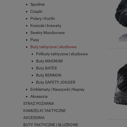
Spodnie
Czapki
Polary i Kurtki
Koszule i krawaty
Swetry Mundurowe
Pasy
Buty taktyczne | służbowe
Półbuty taktyczne | służbowe
Buty MAGNUM
Buty BATES
Buty BENNON
Buty SAFETY JOGGER
Emblematy | Naszywki | Napisy
Akcesoria
STRAŻ POŻARNA
KAMIZELKI TAKTYCZNE
AKCESORIA
BUTY TAKTYCZNE | SŁUŻBOWE