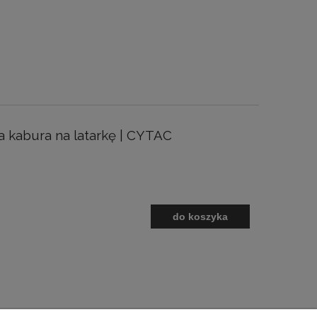
 kabura na latarkę | CYTAC
do koszyka