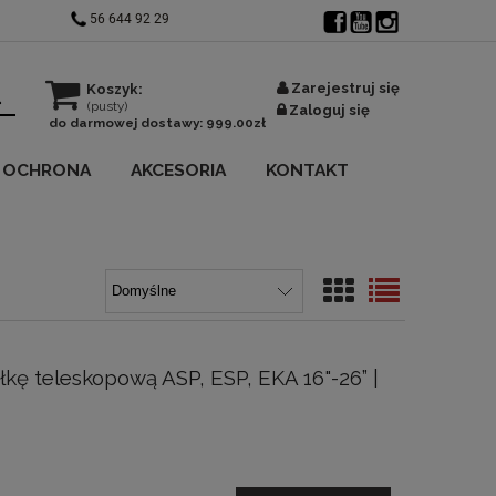
56 644 92 29
Zarejestruj się
Koszyk:
(pusty)
Zaloguj się
do darmowej dostawy:
999.00
zł
OCHRONA
AKCESORIA
KONTAKT
kę teleskopową ASP, ESP, EKA 16"-26” |