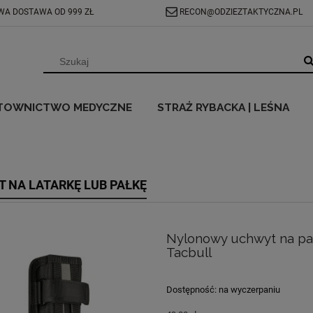
A DOSTAWA OD 999 ZŁ
RECON@ODZIEZTAKTYCZNA.PL
TOWNICTWO MEDYCZNE
STRAŻ RYBACKA | LEŚNA
 NA LATARKĘ LUB PAŁKĘ
Nylonowy uchwyt na pał
Tacbull
Dostępność:
na wyczerpaniu