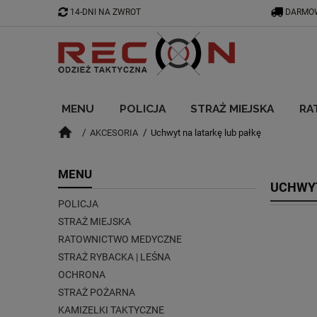
14-DNI NA ZWROT
DARMOW
MENU
POLICJA
STRAŻ MIEJSKA
RA
AKCESORIA
Uchwyt na latarkę lub pałkę
BLOG
MENU
UCHWYT
POLICJA
STRAŻ MIEJSKA
RATOWNICTWO MEDYCZNE
STRAŻ RYBACKA | LEŚNA
OCHRONA
STRAŻ POŻARNA
KAMIZELKI TAKTYCZNE