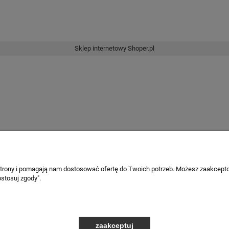
Sklep internetowy Shoper.pl
 strony i pomagają nam dostosować ofertę do Twoich potrzeb. Możesz zaakcepto
stosuj zgody".
zaakceptuj