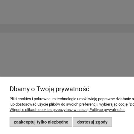
Dbamy o Twoją prywatność
Pliki cookies i pokrewne im technologie umożliwiają poprawne działanie
lub dostosować użycie plików do swoich preferencji, wybierając opcję "Do
Więcej o plikach cookies przeczytasz w naszej Polityce prywatności.
zaakceptuj tylko niezbędne
dostosuj zgody